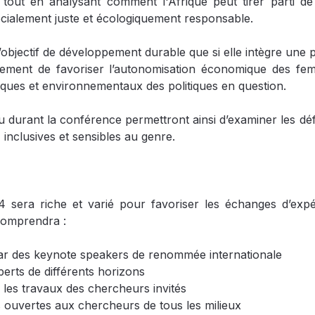
, tout en analysant comment l'Afrique peut tirer parti 
ialement juste et écologiquement responsable.
 l’objectif de développement durable que si elle intègre une
ment de favoriser l’autonomisation économique des femm
ques et environnementaux des politiques en question.
eu durant la conférence permettront ainsi d’examiner les d
inclusives et sensibles au genre.
era riche et varié pour favoriser les échanges d’expéri
 comprendra :
ar des keynote speakers de renommée internationale
erts de différents horizons
 les travaux des chercheurs invités
 ouvertes aux chercheurs de tous les milieux